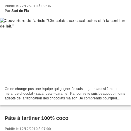
Publié le 22/12/2010 à 09:36
Par
Stef de Fla
On ne change pas une équipe qui gagne. Je suis toujours aussi fan du
mélange chocolat - cacahuète - caramel. Par contre je suis beaucoup moins
adepte de la fabrication des chocolats maison. Je comprends pourquoi
j'avais arrêté d'en faire depuis quelques...
Pâte à tartiner 100% coco
Publié le 12/12/2010 à 07:00