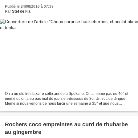
Publié le 24/08/2016 à 07:39
Par
Stef de Fla
On a un été très bizarre cette année à Spokane. On a même pas eu 40° et
même qu'on a eu pas mal de jours en-dessous de 30. Un truc de dingue.
Même si nous venons de nous farcir une semaine à 35° et que nous
sommes en ce moment encerclés par les feux de...
Rochers coco empreintes au curd de rhubarbe
au gingembre