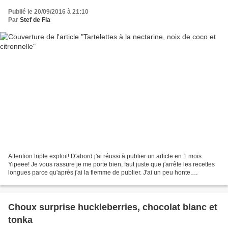
Publié le 20/09/2016 à 21:10
Par
Stef de Fla
Attention triple exploit! D'abord j'ai réussi à publier un article en 1 mois.
Yipeee! Je vous rassure je me porte bien, faut juste que j'arrête les recettes
longues parce qu'après j'ai la flemme de publier. J'ai un peu honte.
Beaucoup même. Le deuxième...
Choux surprise huckleberries, chocolat blanc et
tonka