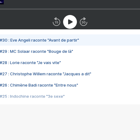
#30 : Eve Angeli raconte "Avant de partir"
#29 : MC Solaar raconte "Bouge de là"
28 : Lorie raconte "Je vais vite"
#27 : Christophe Willem raconte "Jacques a dit"
#26 : Chimène Badi raconte "Entre nous"
#25 : Indochine raconte "3e sexe"
#24 : Zaho raconte "C'est chelou"
#23 : Patrick Bruel raconte "Au café des délices"
#22 : Kyo raconte "Le chemin"